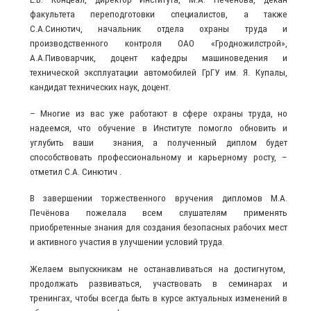
факультета переподготовки специалистов, а также
С.А.Синютич, начальник отдела охраны труда и
производственного контроля ОАО «Гродножилстрой»,
А.А.Пивоварчик, доцент кафедры машиноведения и
технической эксплуатации автомобилей ГрГУ им. Я. Купалы,
кандидат технических наук, доцент.
– Многие из вас уже работают в сфере охраны труда, но
надеемся, что обучение в Институте помогло обновить и
углубить ваши знания, а полученный диплом будет
способствовать профессиональному и карьерному росту, –
отметил С.А. Синютич .
В завершении торжественного вручения дипломов М.А.
Печёнова пожелала всем слушателям применять
приобретенные знания для создания безопасных рабочих мест
и активного участия в улучшении условий труда.
Желаем выпускникам не останавливаться на достигнутом,
продолжать развиваться, участвовать в семинарах и
тренингах, чтобы всегда быть в курсе актуальных изменений в