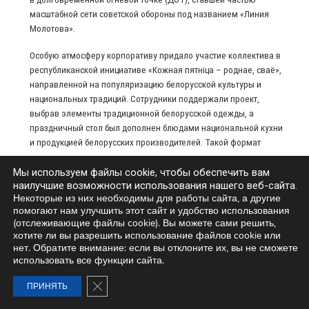
масштабной сети советской обороны под названием «Линия
Молотова».
Особую атмосферу корпоративу придало участие коллектива в
республиканской инициативе «Кожная пятніца – роднае, сваё»,
направленной на популяризацию белорусской культуры и
национальных традиций. Сотрудники поддержали проект,
выбрав элементы традиционной белорусской одежды, а
праздничный стол был дополнен блюдами национальной кухни
и продукцией белорусских производителей. Такой формат
позволил еще раз подчеркнуть важность сохранения
культурного наследия, уважения к национальным традициям и
Мы используем файлы cookie, чтобы обеспечить вам
наилучшие возможности использования нашего веб-сайта.
поддержки отечественных брендов.
Некоторые из них необходимы для работы сайта, а другие
помогают нам улучшить этот сайт и удобство использования
Приятным событием стало участие в корпоративе наших
(отслеживающие файлы cookie). Вы можете сами решить,
партнеров из Узбекистана. В теплой и дружеской атмосфере
хотите ли вы разрешить использование файлов cookie или
гости смогли познакомиться с культурными традициями
нет. Обратите внимание: если вы отклоните их, вы не сможете
Беларуси, ее историей и гостеприимством, а совместное
использовать все функции сайта.
общение стало еще одним шагом к укреплению
ЗАКРЫТЬ БАННЕР COOKIE GDPR
международного сотрудничества и развитию партнерских
ПРИНЯТЬ
отношений.