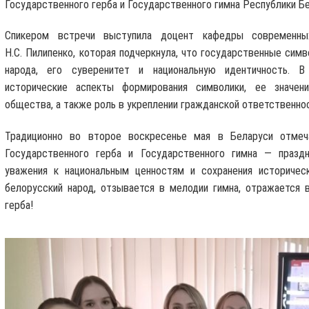
Государственного герба и Государственного гимна Республики Бе
Спикером встречи выступила доцент кафедры современных
Н.С. Пилипенко, которая подчеркнула, что государственные си
народа, его суверенитет и национальную идентичность. 
исторические аспекты формирования символики, ее значен
общества, а также роль в укреплении гражданской ответственнос
Традиционно во второе воскресенье мая в Беларуси отмеча
Государственного герба и Государственного гимна — празд
уважения к национальным ценностям и сохранения историчес
белорусский народ, отзывается в мелодии гимна, отражается 
герба!