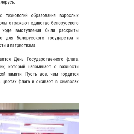
ларусь.
 технологий образования взрослых
мволы отражают единство белорусского
В ходе выступления были раскрыты
ие для белорусского государства и
ти и патриотизма.
ется День Государственного флага,
ник, который напоминает о важности
кой памяти. Пусть все, чем гордится
в цветах флага и оживает в символах