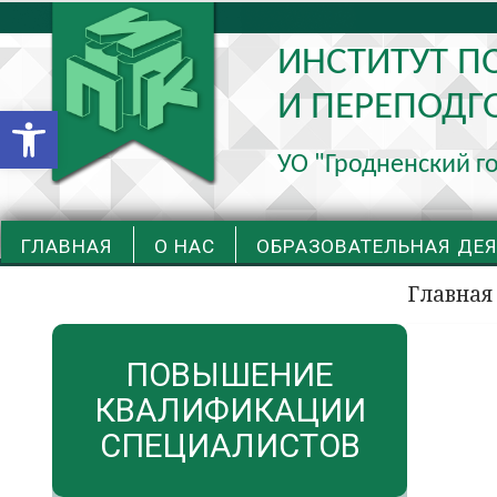
ИНСТИТУТ 
И ПЕРЕПОДГ
Открыть панель инструментов
УО "Гродненский г
ГЛАВНАЯ
О НАС
ОБРАЗОВАТЕЛЬНАЯ ДЕ
Главная
Институт
ПОВЫШЕНИЕ
Институт повышения
повышения
квалификации и
КВАЛИФИКАЦИИ
переподготовки кадров
квалификации и
СПЕЦИАЛИСТОВ
переподготовки