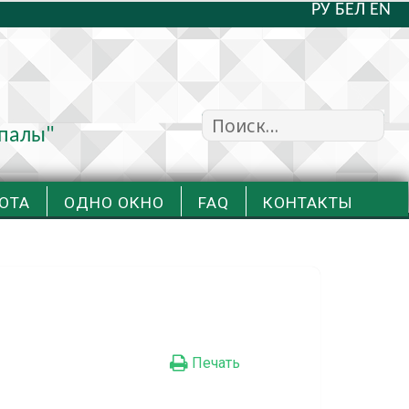
РУ
БЕЛ
EN
Найти:
упалы"
ОТА
ОДНО ОКНО
FAQ
КОНТАКТЫ
Печать