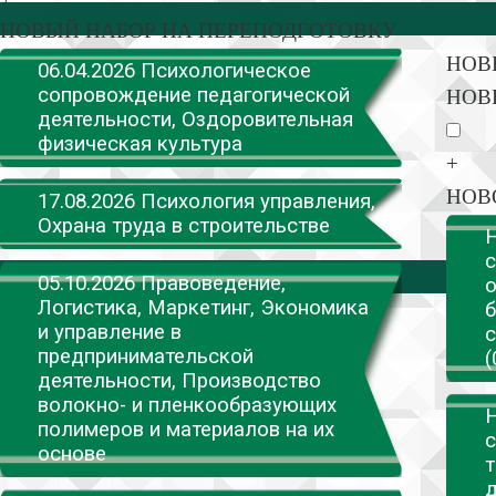
НОВЫЙ НАБОР НА ПЕРЕПОДГОТОВКУ
НОВ
06.04.2026 Психологическое
сопровождение педагогической
НОВ
деятельности, Оздоровительная
физическая культура
+
НОВ
17.08.2026 Психология управления,
Охрана труда в строительстве
Н
с
05.10.2026 Правоведение,
о
Логистика, Маркетинг, Экономика
б
и управление в
с
предпринимательской
(
деятельности, Производство
волокно- и пленкообразующих
Н
полимеров и материалов на их
с
основе
т