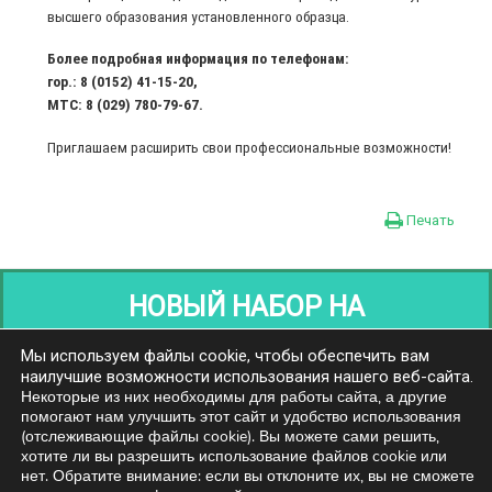
высшего образования установленного образца.
Более подробная информация по телефонам:
гор.: 8 (0152) 41-15-20,
МТС: 8 (029) 780-79-67.
Приглашаем расширить свои профессиональные возможности!
Печать
НОВЫЙ НАБОР НА
ПЕРЕПОДГОТОВКУ
Мы используем файлы cookie, чтобы обеспечить вам
наилучшие возможности использования нашего веб-сайта.
Некоторые из них необходимы для работы сайта, а другие
помогают нам улучшить этот сайт и удобство использования
НОВОСТИ
(отслеживающие файлы cookie). Вы можете сами решить,
хотите ли вы разрешить использование файлов cookie или
Приемная:
Email:
нет. Обратите внимание: если вы отклоните их, вы не сможете
тел./факс: 41-15-23
ipo@grsu.by