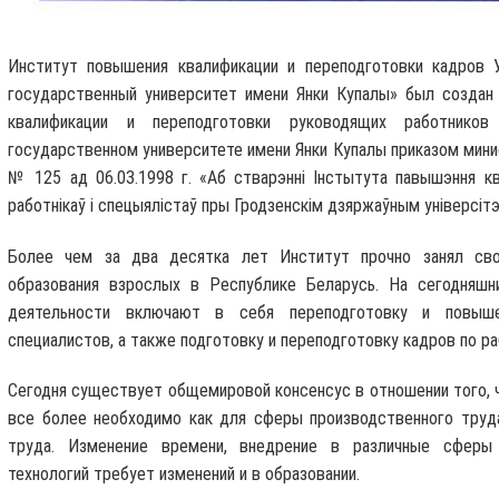
Институт повышения квалификации и переподготовки кадров 
государственный университет имени Янки Купалы» был создан
квалификации и переподготовки руководящих работнико
государственном университете имени Янки Купалы приказом мини
№ 125 ад 06.03.1998 г. «Аб стварэнні Інстытута павышэння ква
работнікаў і спецыялістаў пры Гродзенскім дзяржаўным універсітэ
Более чем за два десятка лет Институт прочно занял св
образования взрослых в Республике Беларусь. На сегодняшн
деятельности включают в себя переподготовку и повыше
специалистов, а также подготовку и переподготовку кадров по р
Сегодня существует общемировой консенсус в отношении того, ч
все более необходимо как для сферы производственного труда
труда. Изменение времени, внедрение в различные сферы
технологий требует изменений и в образовании.