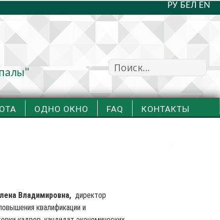
РУ
БЕЛ
EN
Найти:
упалы"
ОТА
ОДНО ОКНО
FAQ
КОНТАКТЫ
Елена Владимировна,
директор
повышения квалификации и
овки кадров, кандидат экономических